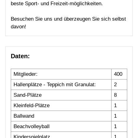
Schnuppern / Mitglied werden
beste Sport- und Freizeit-möglichkeiten.
Gäste
Besuchen Sie uns und überzeugen Sie sich selbst
Download
davon!
Historie
Sponsoren
Daten:
Kooperation
Mannschaften
Mitglieder:
400
Hallenplätze - Teppich mit Granulat:
2
Jugend
Sand-Plätze
8
Kleinfeld-Plätze
1
Training
Ballwand
1
Beachvolleyball
1
Gaststätte
Kinderspielplatz
1