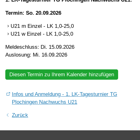
Mannschaften
Termin: So. 20.09.2026
U21 m Einzel - LK 1,0-25,0
Jugend
U21 w Einzel - LK 1,0-25,0
Meldeschluss: Di. 15.09.2026
Training
Auslosung: Mi. 16.09.2026
Gaststätte
Diesen Termin zu Ihrem Kalender hinzufügen
Infos und Anmeldung - 1. LK-Tagesturnier TG
Plochingen Nachwuchs U21
Zurück