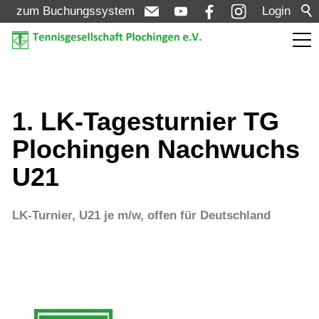
zum Buchungssystem
Login
Aktuelles
1. LK-Tagesturnier TG
Turniere
Plochingen Nachwuchs
Bezirksmeisterschaften Bezirk D - Aktive +
U21
Senioren: 13.05. - 17.05.2026
NEXT LEVEL Turnier U8-U10: 07.08. -
LK-Turnier, U21 je m/w, offen für Deutschland
09.08.2026
LK - Tagesturnier - Aktive: 10.08.2026 (LK
01-12)
LK - Tagesturnier - Aktive: 11.08.2026 (LK