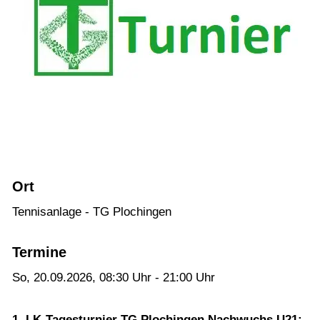
10-25)
LK - Tagesturnier - Aktive: 12.08.2026 (LK
01-18)
Plochingen Open Jugend U12-U18: 14.08. -
16.08.2025 (LK Turnier, J-2, DTB-Status)
Plochingen Open Nachwuchs U21: 14.08. -
16.08.2026 (LK Turnier, N-6, DTB-Status)
LK - Tagesturnier - Aktive: 19.09.2026 (LK
Ort
01-25)
Tennisanlage - TG Plochingen
LK - Tagesturnier - Jugend: 20.09.2026
LK - Tagesturnier - Nachwuchs U21:
Termine
20.09.2026
So, 20.09.2026
, 08:30
Uhr
- 21:00
Uhr
Verein
1. LK-Tagesturnier TG Plochingen Nachwuchs U21: