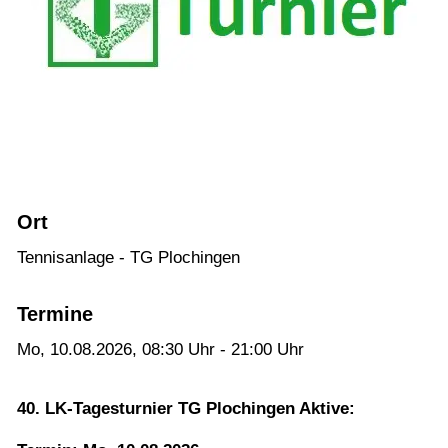
10-25)
LK - Tagesturnier - Aktive: 12.08.2026 (LK
01-18)
Plochingen Open Jugend U12-U18: 14.08. -
16.08.2025 (LK Turnier, J-2, DTB-Status)
Plochingen Open Nachwuchs U21: 14.08. -
16.08.2026 (LK Turnier, N-6, DTB-Status)
Ort
LK - Tagesturnier - Aktive: 19.09.2026 (LK
Tennisanlage - TG Plochingen
01-25)
LK - Tagesturnier - Jugend: 20.09.2026
Termine
LK - Tagesturnier - Nachwuchs U21:
Mo, 10.08.2026
, 08:30
Uhr
- 21:00
Uhr
20.09.2026
40. LK-Tagesturnier TG Plochingen Aktive:
Verein