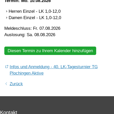
Termin: Mo. 10.08.2026
Mannschaften
Herren Einzel - LK 1,0-12,0
Damen Einzel - LK 1,0-12,0
Jugend
Meldeschluss: Fr. 07.08.2026
Auslosung: Sa. 08.08.2026
Training
Diesen Termin zu Ihrem Kalender hinzufügen
Gaststätte
Infos und Anmeldung - 40. LK-Tagesturnier TG
Plochingen Aktive
Zurück
Kontakt