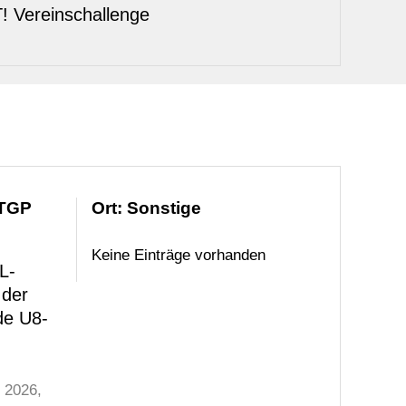
! Vereinschallenge
 TGP
Ort: Sonstige
Keine Einträge vorhanden
L-
 der
de U8-
t 2026
,