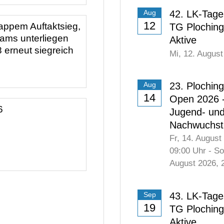
appem Auftaktsieg,
42. LK-Tage
Aug
 Junioren U18
12
TG Plochin
Aktive
Mi,
12. August
6
23. Plochin
Aug
14
Open 2026 
Jugend- un
Nachwuchst
Fr,
14. August
09:00
Uhr
-
So
August 2026
, 
43. LK-Tage
Sep
19
TG Plochin
Aktive