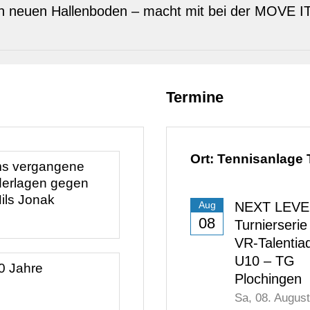
 neuen Hallenboden – macht mit bei der MOVE IT
Termine
Ort: Tennisanlage
ms vergangene
derlagen gegen
ils Jonak
NEXT LEVE
Aug
08
Turnierserie
VR-Talentia
U10 – TG
0 Jahre
Plochingen
Sa,
08. Augus