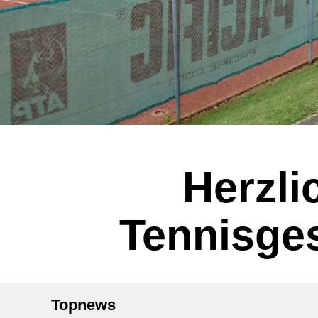
Herzli
Tennisges
Topnews