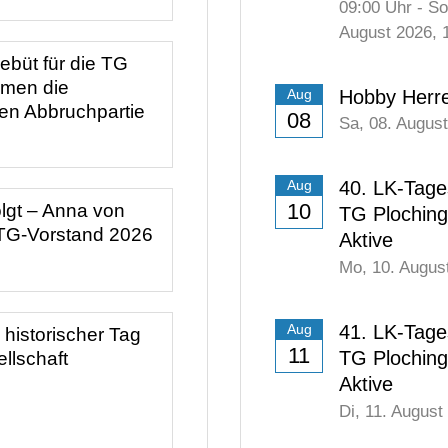
09:00
Uhr
-
So
August 2026
, 
ebüt für die TG
hmen die
Hobby Herr
Aug
en Abbruchpartie
08
Sa,
08. Augus
40. LK-Tage
Aug
10
olgt – Anna von
TG Plochin
 TG-Vorstand 2026
Aktive
Mo,
10. Augus
41. LK-Tage
Aug
 historischer Tag
11
TG Plochin
Aktive
Di,
11. August