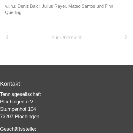
v.l.n.r. Deniz Balci, Julius Rayer, Mateo Santos und Finn
Querling
Vorheriger Artikel
Nächster Artikel
Zur Übersicht
Kontakt
Tennisgesellschaft
Plochingen e.V.
Stumpenhof 104
73207 Plochingen
Geschäftsstelle: