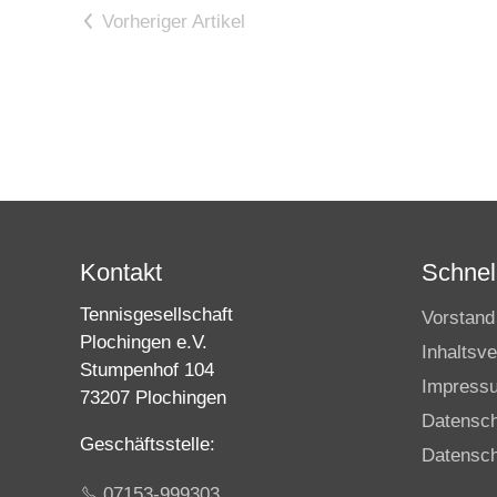
Vorheriger Artikel
Kontakt
Schnell
Tennisgesellschaft
Vorstand
Plochingen e.V.
Inhaltsve
Stumpenhof 104
Impress
73207 Plochingen
Datensc
Geschäftsstelle:
Datensch
07153-999303