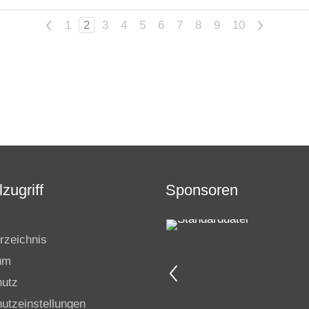
<
1
2
3
4
5
6
7
8
9
10
>
zugriff
Sponsoren
rzeichnis
um
hutz
utzeinstellungen