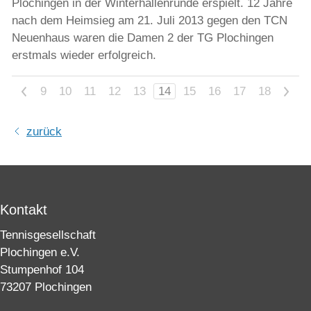
Plochingen in der Winterhallenrunde erspielt. 12 Jahre
nach dem Heimsieg am 21. Juli 2013 gegen den TCN
Neuenhaus waren die Damen 2 der TG Plochingen
erstmals wieder erfolgreich.
<
9
10
11
12
13
14
15
16
17
18
>
zurück
Kontakt
Tennisgesellschaft
Plochingen e.V.
Stumpenhof 104
73207 Plochingen