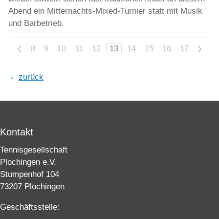
Abend ein Mitternachts-Mixed-Turnier statt mit Musik
und Barbetrieb.
<
8
9
10
11
12
13
14
15
16
17
>
zurück
Kontakt
Tennisgesellschaft
Plochingen e.V.
Stumpenhof 104
73207 Plochingen
Geschäftsstelle: