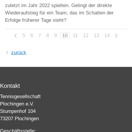
zuletzt im Jahr 2022 spielten. Gelingt der direkte
Wiederaufstieg für ein Team, das im Schatten der
Erfolge früherer Tage steht?
<
5
6
7
8
9
10
11
12
13
14
>
zurück
Kontakt
Tennisgesellschaft
Plochingen e.V.
Stumpenhof 104
73207 Plochingen
Geschäftsstelle: